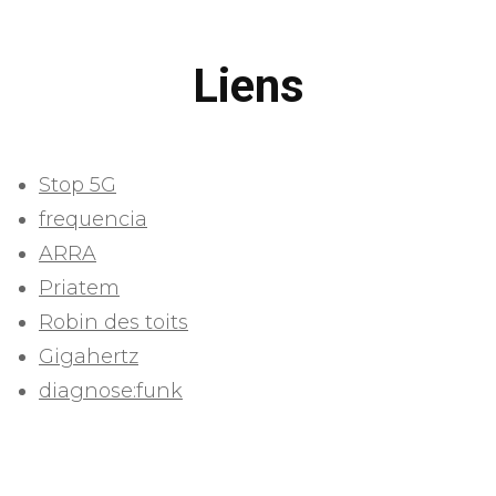
Liens
Stop 5G
frequencia
ARRA
Priatem
Robin des toits
Gigahertz
diagnose:funk