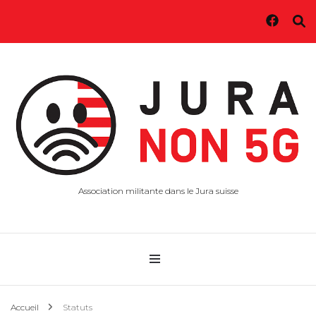
Association militante dans le Jura suisse
Accueil
Statuts